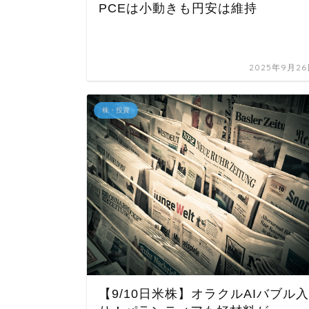
PCEは小動きも円安は維持
2025年9月2
株・投資
【9/10日米株】オラクルAIバブル入