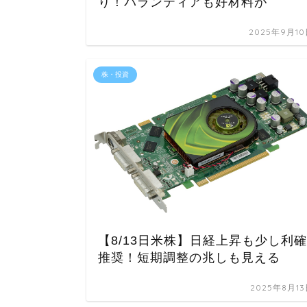
り！パランティアも好材料が
2025年9月1
株・投資
【8/13日米株】日経上昇も少し利確
推奨！短期調整の兆しも見える
2025年8月1