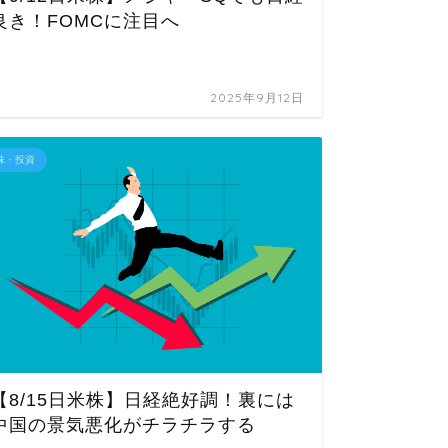
高！苦
良き！FOMCに注目へ
2025年9月12日
株・投資
株・投資
【3/
VIX
【8/15日米株】日経絶好調！裏には
中国の景気悪化がチラチラする