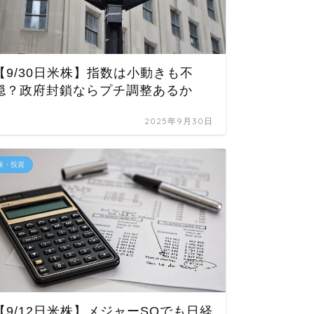
【9/30日米株】指数は小動きも不
【7/
穏？政府封鎖ならプチ調整あるか
げ？久
2025年9月30日
株・投資
株・投資
【3/
【9/12日米株】メジャーSQでも日経