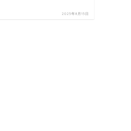
株・投資
2025年8月15日
【2/
が？米