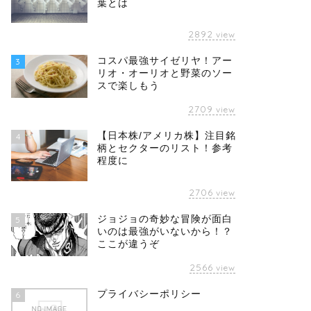
葉とは
2892
view
コスパ最強サイゼリヤ！アー
3
リオ・オーリオと野菜のソー
スで楽しもう
2709
view
【日本株/アメリカ株】注目銘
4
柄とセクターのリスト！参考
程度に
2706
view
ジョジョの奇妙な冒険が面白
5
いのは最強がいないから！？
ここが違うぞ
2566
view
プライバシーポリシー
6