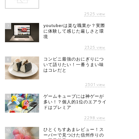
2525
view
youtuberは楽な職業か？実際
7
に体験して感じた厳しさと環
境
2325
view
コンビニ最強のおにぎりにつ
8
いて語りたい！一番うまい味
はコレだと
2301
view
ゲームキューブには神ゲーが
9
多い！？個人的1位のエアライ
ドはプレミア
2298
view
ひとくちすあまレビュー！ス
10
ーパーで見つけた信州作りの