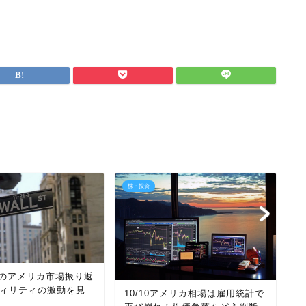
株・投資
株
【
1月のアメリカ市場振り返
れ
ィリティの激動を見
10/10アメリカ相場は雇用統計で
か