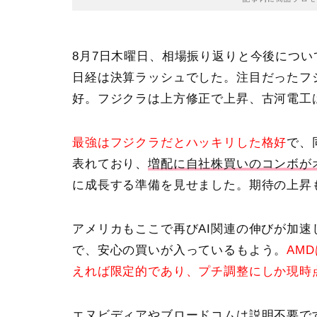
8月7日木曜日、相場振り返りと今後につ
日経は決算ラッシュでした。注目だった
フ
好。フジクラは上方修正で上昇、古河電工
最強はフジクラだとハッキリした格好
で、
表れており、
増配に自社株買いのコンボが
に成長する準備を見せました。期待の上昇
アメリカもここで再びAI関連の伸びが加
で、安心の買いが入っているもよう。
AM
えれば限定的であり、プチ調整にしか現時
エヌビディアやブロードコムは説明不要で