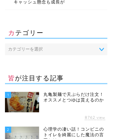
キャッシュ懸念も成長が
カテゴリー
皆が注目する記事
丸亀製麺で天ぷらだけ注文！
1
オススメとつゆは貰えるのか
8762
view
心理学の凄い話！コンビニの
2
トイレを綺麗にした魔法の言