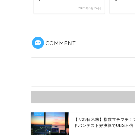
をどう判断
2022年10月10日
2021年3月24日
COMMENT
【7/29日米株】指数マチマチ！
ドバンテスト好決算でUBS不信