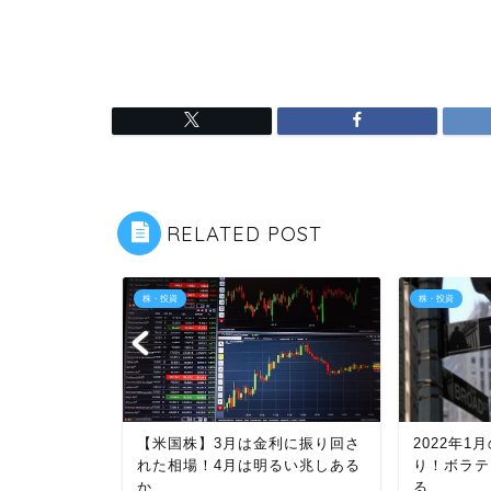
RELATED POST
株・投資
株・投資
【米国株】3月は金利に振り回さ
2022年
れた相場！4月は明るい兆しある
り！ボラテ
場は雇用統計で
か
る