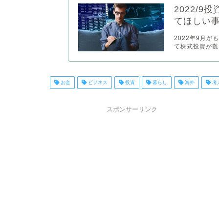
2022/
てほしい
2022年9月
て株式投資が難
お金
ビジネス
投資
暮らし
海外
考
スポンサーリンク