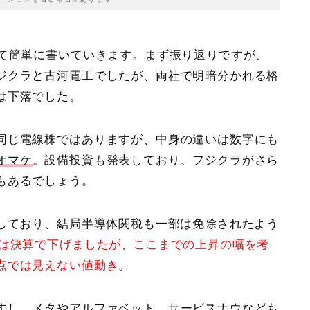
いて簡単に書いていきます。まず振り返りですが、
ジクラと古河電工
でしたが、両社で明暗分かれる格
は下落でした。
同じ電線株ではありますが、中身の違いは数字にも
オマケ
。設備投資も発表しており、フジクラがさら
もあるでしょう。
速しており、結局半導体関税も一部は免除されたよう
Dは決算で下げましたが、ここまでの上昇の幅を考
点では見えない値動き
。
すし、メタやアルファベット、サービスナウなども