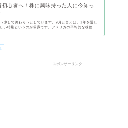
9投資初心者へ！株に興味持った人に今知っ
事
がもう少しで終わろうとしています。9月と言えば、1年を通し
しい時期というのが常識です。アメリカの平均的な株価...
え
スポンサーリンク