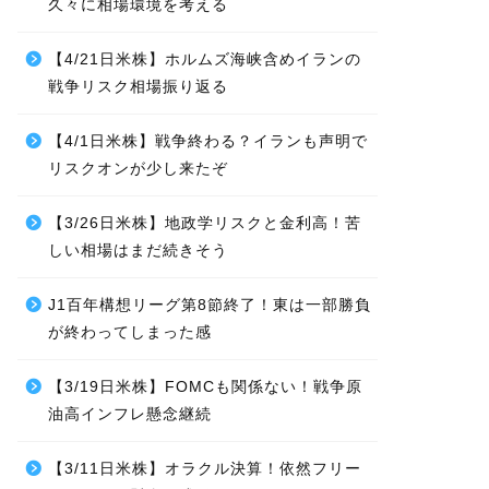
久々に相場環境を考える
【4/21日米株】ホルムズ海峡含めイランの
戦争リスク相場振り返る
【4/1日米株】戦争終わる？イランも声明で
リスクオンが少し来たぞ
【3/26日米株】地政学リスクと金利高！苦
しい相場はまだ続きそう
J1百年構想リーグ第8節終了！東は一部勝負
が終わってしまった感
【3/19日米株】FOMCも関係ない！戦争原
油高インフレ懸念継続
【3/11日米株】オラクル決算！依然フリー