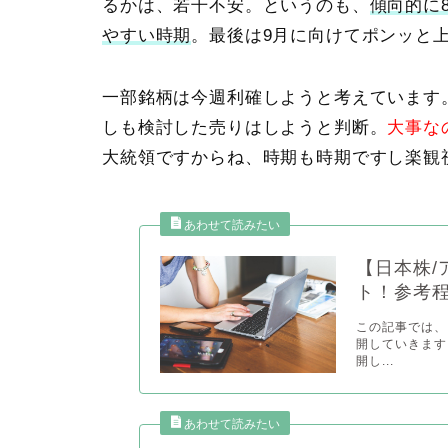
るかは、若干不安。というのも、
傾向的に
やすい時期
。最後は9月に向けてポンッと
一部銘柄は今週利確しようと考えています
しも検討した売りはしようと判断。
大事な
大統領ですからね、時期も時期ですし楽観
【日本株/
ト！参考
この記事では、
開していきます
開し...