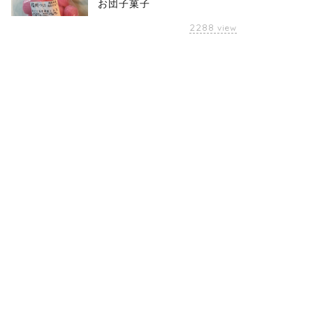
お団子菓子
2288
view