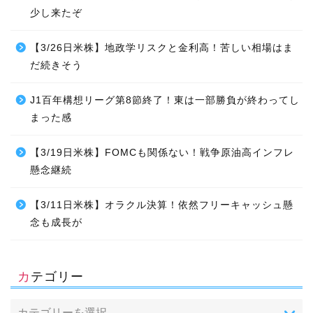
少し来たぞ
【3/26日米株】地政学リスクと金利高！苦しい相場はま
だ続きそう
J1百年構想リーグ第8節終了！東は一部勝負が終わってし
まった感
【3/19日米株】FOMCも関係ない！戦争原油高インフレ
懸念継続
【3/11日米株】オラクル決算！依然フリーキャッシュ懸
念も成長が
カテゴリー