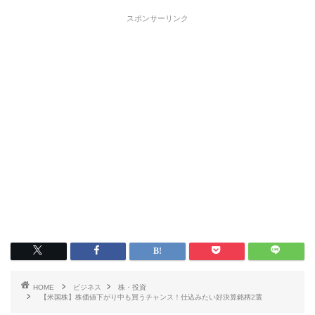
スポンサーリンク
HOME
ビジネス
株・投資
【米国株】株価値下がり中も買うチャンス！仕込みたい好決算銘柄2選