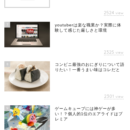
2524
view
7
youtuberは楽な職業か？実際に体
験して感じた厳しさと環境
2325
view
8
コンビニ最強のおにぎりについて語
りたい！一番うまい味はコレだと
2301
view
9
ゲームキューブには神ゲーが多
い！？個人的1位のエアライドはプ
レミア