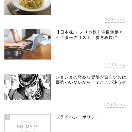
2709
view
4
【日本株/アメリカ株】注目銘柄と
セクターのリスト！参考程度に
2706
view
5
ジョジョの奇妙な冒険が面白いのは
最強がいないから！？ここが違うぞ
2566
view
6
プライバシーポリシー