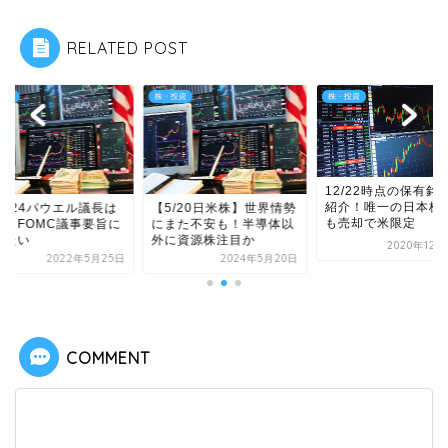
RELATED POST
投資
株・投資
株・投資
12/22時点の保有銘
紹介！唯一の日本株Z
/5/24パウエル議長は
【5/20日米株】世界情勢
も売却で米限定
風！FOMC議事要旨に
にまた不安も！半導体以
えたい
外に資源株注目か
2020年12月
2022年5月25日
2024年5月20日
COMMENT