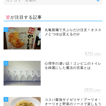
皆が注目する記事
1
丸亀製麺で天ぷらだけ注文！オスス
メとつゆは貰えるのか
8761
view
2
心理学の凄い話！コンビニのトイレ
を綺麗にした魔法の言葉とは
2892
view
3
コスパ最強サイゼリヤ！アーリオ・
オーリオと野菜のソースで楽しもう