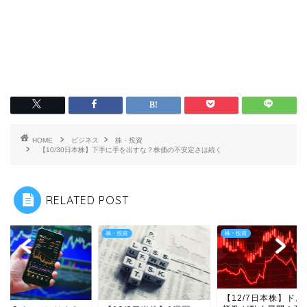
HOME
ビジネス
株・投資
【10/30日本株】下手に手を出すな？株価の不安定さは続く
RELATED POST
投資
株・投資
株・投資
【12/7日本株】ドル