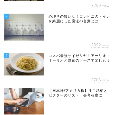
8759
view
2
心理学の凄い話！コンビニのトイレ
を綺麗にした魔法の言葉とは
2892
view
3
コスパ最強サイゼリヤ！アーリオ・
オーリオと野菜のソースで楽しもう
2708
view
4
【日本株/アメリカ株】注目銘柄と
セクターのリスト！参考程度に