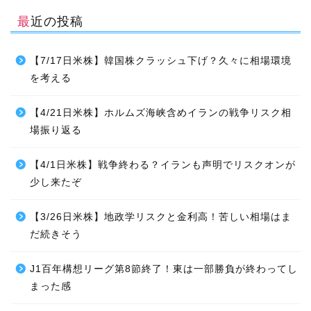
最近の投稿
【7/17日米株】韓国株クラッシュ下げ？久々に相場環境
を考える
【4/21日米株】ホルムズ海峡含めイランの戦争リスク相
場振り返る
【4/1日米株】戦争終わる？イランも声明でリスクオンが
少し来たぞ
【3/26日米株】地政学リスクと金利高！苦しい相場はま
だ続きそう
J1百年構想リーグ第8節終了！東は一部勝負が終わってし
まった感