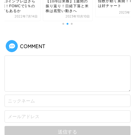
指数が動く展開！TOP
/7/13インフレはさら
【10/8日米株】1週間の
は好チャート
深刻！FOMCで1％の
振り返り！日経下落と米
上げもあるか
株は底堅い動きへ
2023年1
2022年7月14日
2023年10月10日
COMMENT