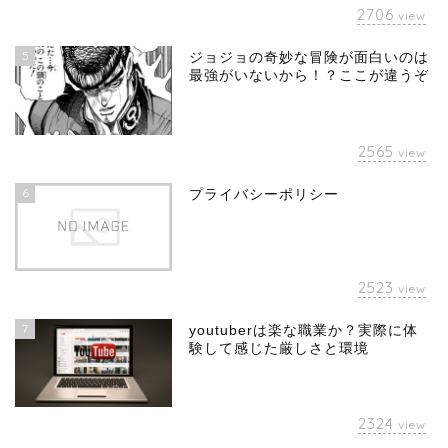
2706
view
5
ジョジョの奇妙な冒険が面白いのは
最強がいないから！？ここが違うぞ
2565
view
6
プライバシーポリシー
2523
view
7
youtuberは楽な職業か？実際に体
験して感じた厳しさと環境
2324
view