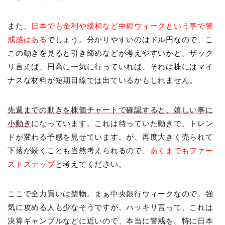
また、
日本でも金利や緩和など中銀ウィークという事で警
戒感はある
でしょう。分かりやすいのはドル円なので、こ
この動きを見ると引き締めなどが考えやすいかと。ザック
リ言えば、円高に一気に行っていれば、それは株にはマイ
ナスな材料が短期目線では出ているかもしれません。
先週までの動きを株価チャートで確認すると、嬉しい事に
小動き
になっています。これは待っていた動きで、トレン
ドが変わる予感を見せています。が、再度大きく売られて
下落が続くことも当然考えられるので、
あくまでもファー
ストステップ
と考えてください。
ここで全力買いは禁物。まぁ中央銀行ウィークなので、強
気に攻める人も少なそうですが。ハッキリ言って、これは
決算ギャンブルなどに近いので、本当に警戒を。特に日本