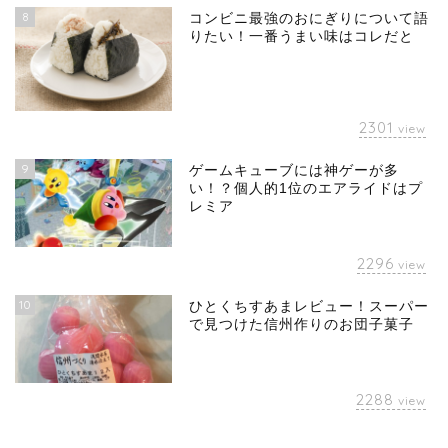
8
コンビニ最強のおにぎりについて語
りたい！一番うまい味はコレだと
2301
view
9
ゲームキューブには神ゲーが多
い！？個人的1位のエアライドはプ
レミア
2296
view
10
ひとくちすあまレビュー！スーパー
で見つけた信州作りのお団子菓子
2288
view