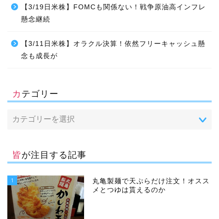
【3/19日米株】FOMCも関係ない！戦争原油高インフレ
懸念継続
【3/11日米株】オラクル決算！依然フリーキャッシュ懸
念も成長が
カテゴリー
皆が注目する記事
1
丸亀製麺で天ぷらだけ注文！オスス
メとつゆは貰えるのか