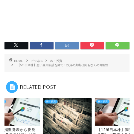
HOME
ビジネス
株・投資
【5/6日米株】悪い雇用統計を経て！投資の判断は間もなくの可能性
RELATED POST
投資
株・投資
株・投資
/22指数発表から反発
【12/6日本株】調整