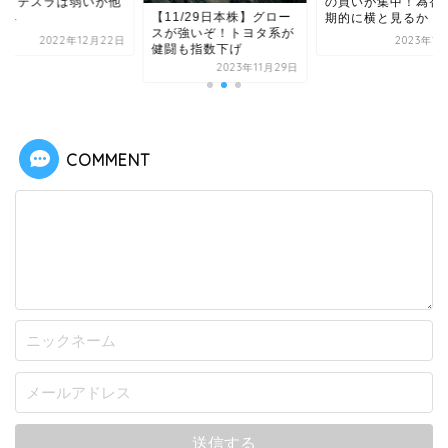
い！テスラは弱いが他
の買いが集中！為替
【11/29日本株】グロー
上昇
期的に横と見るか
スが強いぞ！トヨタ系が
2022年12月22日
2023年1
健闘も指数下げ
2023年11月29日
COMMENT