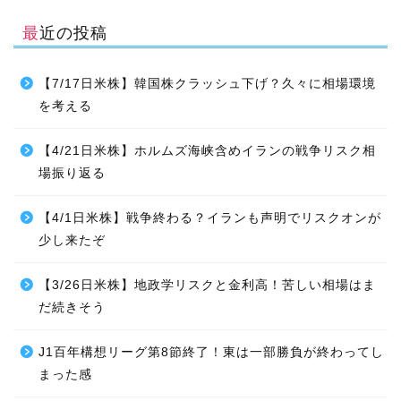
最近の投稿
【7/17日米株】韓国株クラッシュ下げ？久々に相場環境
を考える
【4/21日米株】ホルムズ海峡含めイランの戦争リスク相
場振り返る
【4/1日米株】戦争終わる？イランも声明でリスクオンが
少し来たぞ
【3/26日米株】地政学リスクと金利高！苦しい相場はま
だ続きそう
J1百年構想リーグ第8節終了！東は一部勝負が終わってし
まった感