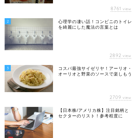
8761
view
2
心理学の凄い話！コンビニのトイレ
を綺麗にした魔法の言葉とは
2892
view
3
コスパ最強サイゼリヤ！アーリオ・
オーリオと野菜のソースで楽しもう
2709
view
4
【日本株/アメリカ株】注目銘柄と
セクターのリスト！参考程度に