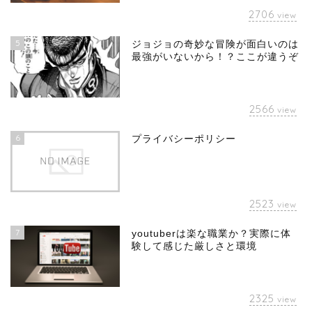
2706
view
5
ジョジョの奇妙な冒険が面白いのは
最強がいないから！？ここが違うぞ
2566
view
6
プライバシーポリシー
2523
view
7
youtuberは楽な職業か？実際に体
験して感じた厳しさと環境
2325
view