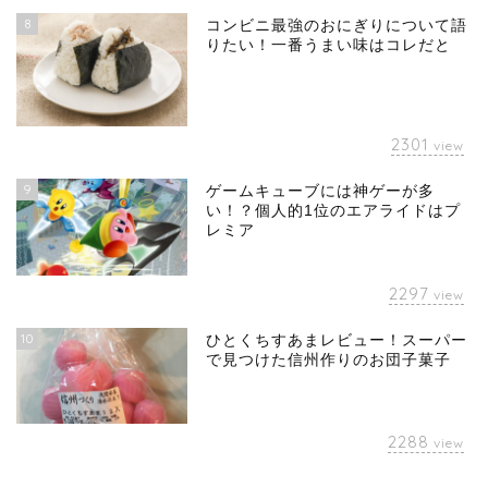
8
コンビニ最強のおにぎりについて語
りたい！一番うまい味はコレだと
2301
view
9
ゲームキューブには神ゲーが多
い！？個人的1位のエアライドはプ
レミア
2297
view
10
ひとくちすあまレビュー！スーパー
で見つけた信州作りのお団子菓子
2288
view