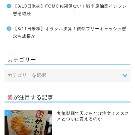
【3/19日米株】FOMCも関係ない！戦争原油高インフレ
懸念継続
【3/11日米株】オラクル決算！依然フリーキャッシュ懸
念も成長が
カテゴリー
皆が注目する記事
1
丸亀製麺で天ぷらだけ注文！オスス
メとつゆは貰えるのか