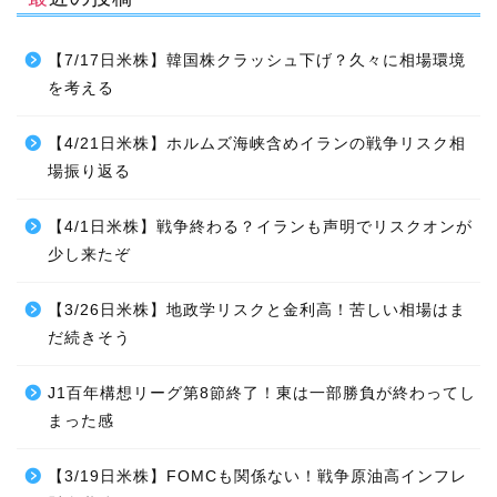
【7/17日米株】韓国株クラッシュ下げ？久々に相場環境
を考える
【4/21日米株】ホルムズ海峡含めイランの戦争リスク相
場振り返る
【4/1日米株】戦争終わる？イランも声明でリスクオンが
少し来たぞ
【3/26日米株】地政学リスクと金利高！苦しい相場はま
だ続きそう
J1百年構想リーグ第8節終了！東は一部勝負が終わってし
まった感
【3/19日米株】FOMCも関係ない！戦争原油高インフレ