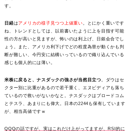
す。
日経
は
アメリカの様子見つつ上値重い
。とにかく重いです
ね、トレンドとしては、以前書いたように上を目指す可能
性の方が高いと見ますが、怖いのは利上げ、日銀会合でし
ょう。また、アメリカ利下げでどの程度為替が動くかも判
断が難しい、今円安に結構いっているので織り込んでいる
感じも個人的には薄い。
米株に戻ると、ナスダックの強さが当然目立つ
。ダウはセ
クター別に比重があるので若干重く、エヌビディアも落ち
ているので救いがないかなと。ナスダックはブロードコム
とテスラ、あまりにも偉大。日本の2244も保有しています
が、相当高値ですｗ
QQQの話ですが、実はこれだけ上がってますが、RSI的に