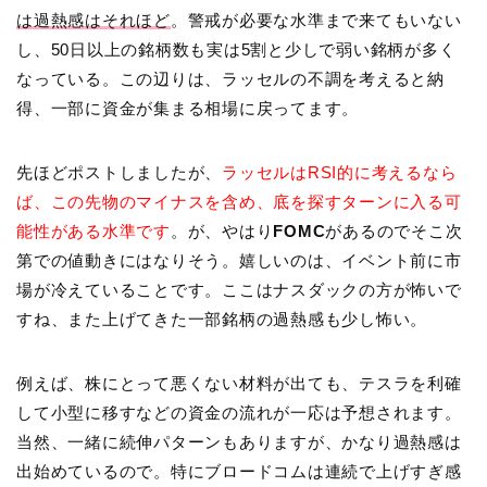
は過熱感はそれほど
。警戒が必要な水準まで来てもいない
し、50日以上の銘柄数も実は5割と少しで弱い銘柄が多く
なっている。この辺りは、ラッセルの不調を考えると納
得、一部に資金が集まる相場に戻ってます。
先ほどポストしましたが、
ラッセルはRSI的に考えるなら
ば、この先物のマイナスを含め、底を探すターンに入る可
能性がある水準です
。が、やはり
FOMC
があるのでそこ次
第での値動きにはなりそう。嬉しいのは、イベント前に市
場が冷えていることです。ここはナスダックの方が怖いで
すね、また上げてきた一部銘柄の過熱感も少し怖い。
例えば、株にとって悪くない材料が出ても、テスラを利確
して小型に移すなどの資金の流れが一応は予想されます。
当然、一緒に続伸パターンもありますが、かなり過熱感は
出始めているので。特にブロードコムは連続で上げすぎ感