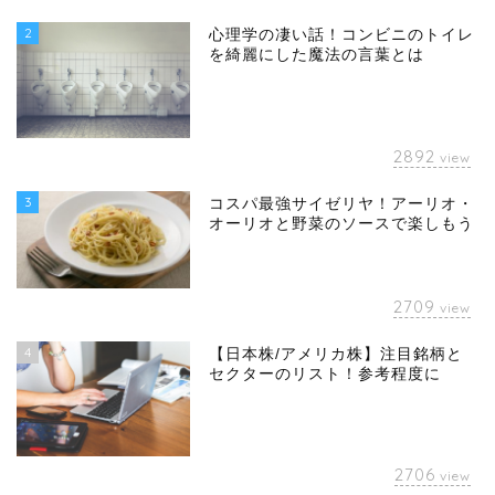
2
心理学の凄い話！コンビニのトイレ
を綺麗にした魔法の言葉とは
2892
view
3
コスパ最強サイゼリヤ！アーリオ・
オーリオと野菜のソースで楽しもう
2709
view
4
【日本株/アメリカ株】注目銘柄と
セクターのリスト！参考程度に
2706
view