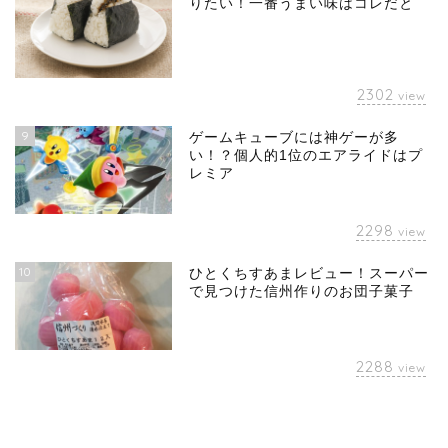
りたい！一番うまい味はコレだと
2302
view
9
ゲームキューブには神ゲーが多
い！？個人的1位のエアライドはプ
レミア
2298
view
10
ひとくちすあまレビュー！スーパー
で見つけた信州作りのお団子菓子
2288
view