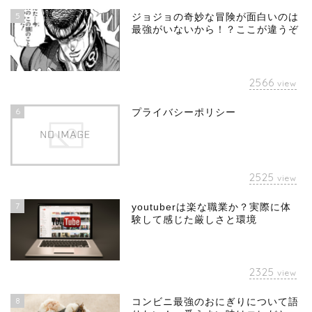
5
ジョジョの奇妙な冒険が面白いのは
最強がいないから！？ここが違うぞ
2566
view
6
プライバシーポリシー
2525
view
7
youtuberは楽な職業か？実際に体
験して感じた厳しさと環境
2325
view
8
コンビニ最強のおにぎりについて語