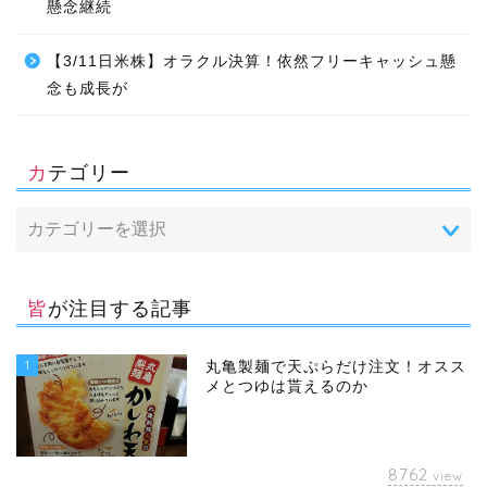
懸念継続
【3/11日米株】オラクル決算！依然フリーキャッシュ懸
念も成長が
カテゴリー
皆が注目する記事
1
丸亀製麺で天ぷらだけ注文！オスス
メとつゆは貰えるのか
8762
view