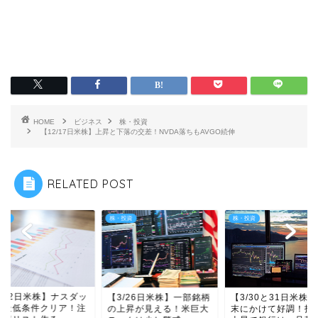
HOME
ビジネス
株・投資
【12/17日米株】上昇と下落の交差！NVDA落ちもAVGO続伸
RELATED POST
投資
株・投資
株・投資
5/12日米株】ナスダッ
【3/26日米株】一部銘柄
【3/30と31日米株
が最低条件クリア！注
の上昇が見える！米巨大
末にかけて好調！指