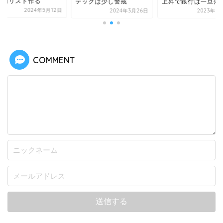
銘柄リスト作る
テックは少し警戒
上昇で銀行は一旦落..
2024年5月12日
2024年3月26日
2023年3
COMMENT