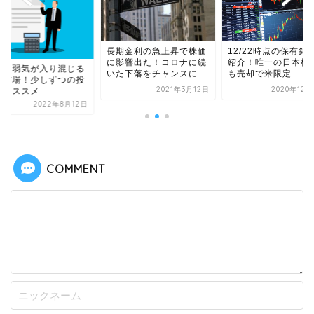
12/22時点の保有銘
長期金利の急上昇で株価
紹介！唯一の日本株Z
に影響出た！コロナに続
気と弱気が入り混じる
も売却で米限定
いた下落をチャンスに
国市場！少しずつの投
2021年3月12日
2020年12月
もオススメ
2022年8月12日
COMMENT