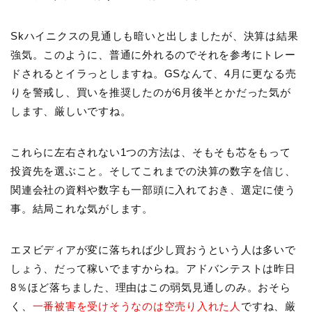
Skハイニクスの見通しも暗いと出しましたが、決算は結果
強気。このように、普通に外れるのでそれを参考にトレー
ドされるとイラっとしますね。GSなんて、4月に更なる売
りを警戒し、買いを推奨したのが6月後半とかだった気が
します、厳しいですね。
これらに左右されない1つの方法は、そもそも芯をもって
投資先を選ぶこと。そしてこれまでの決算の数字を信じ、
関連会社の資料や数字も一部頭に入れておき、選定に使う
事。結局これな気がします。
エヌビディアが変に落ちれば少し買おうという人は多いで
しょう、だって稼いでますからね。アドバンテストは昨日
8％ほど落ちました、理由はこの弱気見通しのみ。おそら
く、
一番被害を受けそうなのは空売り入れた人
ですね、厳