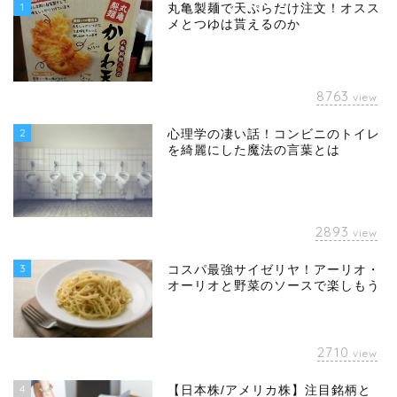
1
丸亀製麺で天ぷらだけ注文！オスス
メとつゆは貰えるのか
8763
view
2
心理学の凄い話！コンビニのトイレ
を綺麗にした魔法の言葉とは
2893
view
3
コスパ最強サイゼリヤ！アーリオ・
オーリオと野菜のソースで楽しもう
2710
view
4
【日本株/アメリカ株】注目銘柄と