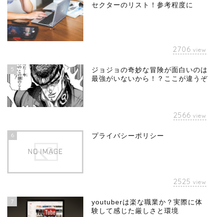
セクターのリスト！参考程度に
2706
view
5
ジョジョの奇妙な冒険が面白いのは
最強がいないから！？ここが違うぞ
2566
view
6
プライバシーポリシー
2525
view
7
youtuberは楽な職業か？実際に体
験して感じた厳しさと環境