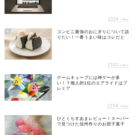
2326
view
8
コンビニ最強のおにぎりについて語
りたい！一番うまい味はコレだと
2302
view
9
ゲームキューブには神ゲーが多
い！？個人的1位のエアライドはプ
レミア
2298
view
10
ひとくちすあまレビュー！スーパー
で見つけた信州作りのお団子菓子