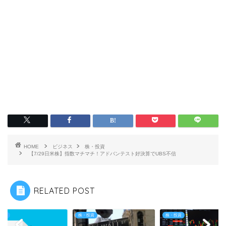
HOME
ビジネス
株・投資
【7/29日米株】指数マチマチ！アドバンテスト好決算でUBS不信
RELATED POST
投資
株・投資
株・投資