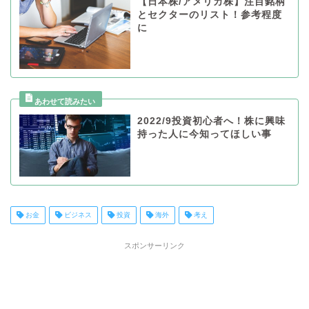
【日本株/アメリカ株】注目銘柄
とセクターのリスト！参考程度
に
2022/9投資初心者へ！株に興味
持った人に今知ってほしい事
お金
ビジネス
投資
海外
考え
スポンサーリンク