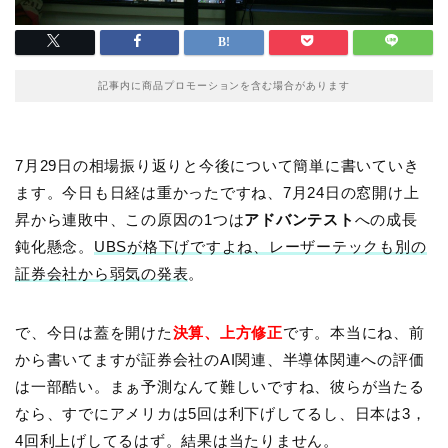
記事内に商品プロモーションを含む場合があります
7月29日の相場振り返りと今後について簡単に書いていき
ます。今日も日経は重かったですね、7月24日の窓開け上
昇から連敗中、この原因の1つは
アドバンテスト
への成長
鈍化懸念。
UBSが格下げですよね、レーザーテックも別の
証券会社から弱気の発表
。
で、今日は蓋を開けた
決算、上方修正
です。本当にね、前
から書いてますが証券会社のAI関連、半導体関連への評価
は一部酷い。まぁ予測なんて難しいですね、彼らが当たる
なら、すでにアメリカは5回は利下げしてるし、日本は3，
4回利上げしてるはず。結果は当たりません。