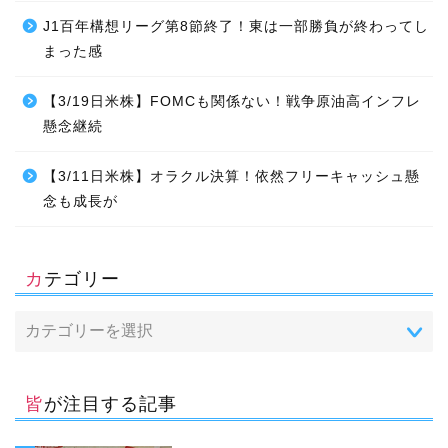
J1百年構想リーグ第8節終了！東は一部勝負が終わってし
まった感
【3/19日米株】FOMCも関係ない！戦争原油高インフレ
懸念継続
【3/11日米株】オラクル決算！依然フリーキャッシュ懸
念も成長が
カテゴリー
皆が注目する記事