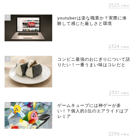
2523
view
7
youtuberは楽な職業か？実際に体
験して感じた厳しさと環境
2324
view
8
コンビニ最強のおにぎりについて語
りたい！一番うまい味はコレだと
2301
view
9
ゲームキューブには神ゲーが多
い！？個人的1位のエアライドはプ
レミア
2296
view