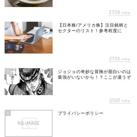
2708
view
4
【日本株/アメリカ株】注目銘柄と
セクターのリスト！参考程度に
2706
view
5
ジョジョの奇妙な冒険が面白いのは
最強がいないから！？ここが違うぞ
2565
view
6
プライバシーポリシー