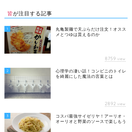
皆が注目する記事
1
丸亀製麺で天ぷらだけ注文！オスス
メとつゆは貰えるのか
8759
view
2
心理学の凄い話！コンビニのトイレ
を綺麗にした魔法の言葉とは
2892
view
3
コスパ最強サイゼリヤ！アーリオ・
オーリオと野菜のソースで楽しもう