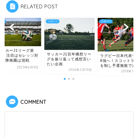
RELATED POST
ーツ
スポーツ
スポーツ
サッカーJ1リーグ第
サッカーJ1百年構想リー
7節】注目はセレッソ対
ラグビー日本代表つ
グを振り返って感想言い
戸！降格圏は混戦
8強へ！スコットラ
たい企画
を制し予選無敗で次
2023年6月9日
2026年2月10日
2019年10
COMMENT