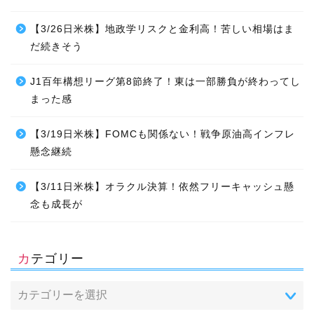
【3/26日米株】地政学リスクと金利高！苦しい相場はま
だ続きそう
J1百年構想リーグ第8節終了！東は一部勝負が終わってし
まった感
【3/19日米株】FOMCも関係ない！戦争原油高インフレ
懸念継続
【3/11日米株】オラクル決算！依然フリーキャッシュ懸
念も成長が
カテゴリー