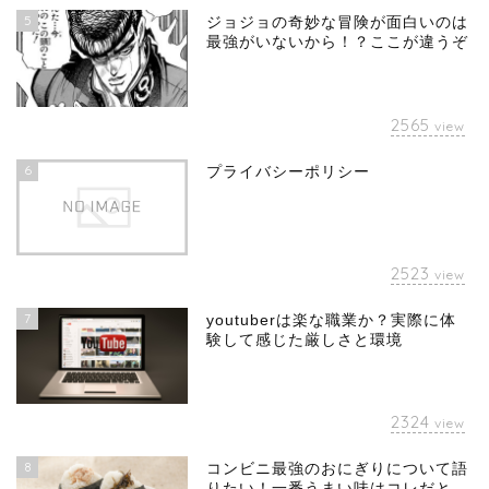
5
ジョジョの奇妙な冒険が面白いのは
最強がいないから！？ここが違うぞ
2565
view
6
プライバシーポリシー
2523
view
7
youtuberは楽な職業か？実際に体
験して感じた厳しさと環境
2324
view
8
コンビニ最強のおにぎりについて語
りたい！一番うまい味はコレだと