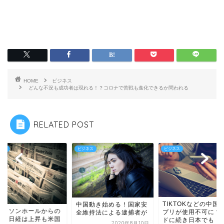
HOME
ビジネス
どんな不況も成功者は現れる！？コロナで苦戦も進化できるか問われる
RELATED POST
ネス
ビジネス
ビジネス
TIKTOKなどの中国
中国動き始める！国家安
ャクソンホールからの
プリが使用不可に？
全維持法による逮捕者が
落！日経は上昇も米国
ドに続き日本でも
2020年8月10日