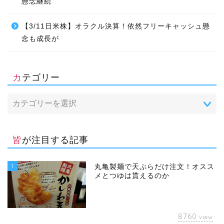
懸念継続
【3/11日米株】オラクル決算！依然フリーキャッシュ懸
念も成長が
カテゴリー
皆が注目する記事
1
丸亀製麺で天ぷらだけ注文！オスス
メとつゆは貰えるのか
8760
view