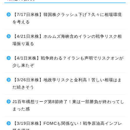
【7/17日米株】韓国株クラッシュ下げ？久々に相場環境
を考える
【4/21日米株】ホルムズ海峡含めイランの戦争リスク相
場振り返る
【4/1日米株】戦争終わる？イランも声明でリスクオンが
少し来たぞ
【3/26日米株】地政学リスクと金利高！苦しい相場はま
だ続きそう
J1百年構想リーグ第8節終了！東は一部勝負が終わってし
まった感
【3/19日米株】FOMCも関係ない！戦争原油高インフレ