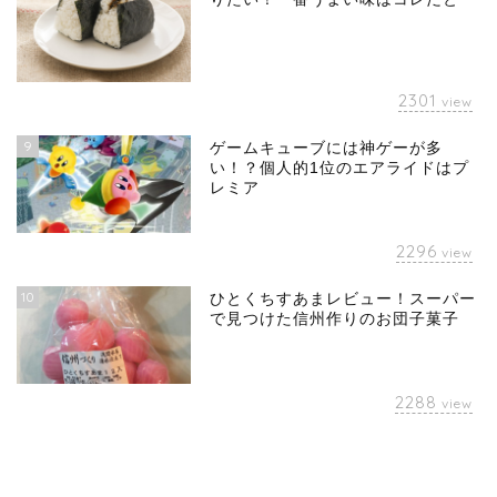
2301
view
9
ゲームキューブには神ゲーが多
い！？個人的1位のエアライドはプ
レミア
2296
view
10
ひとくちすあまレビュー！スーパー
で見つけた信州作りのお団子菓子
2288
view