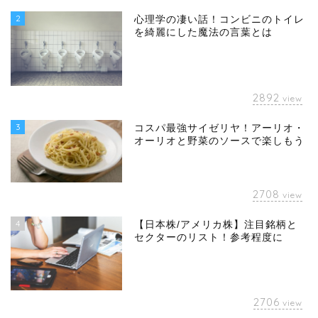
2
心理学の凄い話！コンビニのトイレ
を綺麗にした魔法の言葉とは
2892
view
3
コスパ最強サイゼリヤ！アーリオ・
オーリオと野菜のソースで楽しもう
2708
view
4
【日本株/アメリカ株】注目銘柄と
セクターのリスト！参考程度に
2706
view