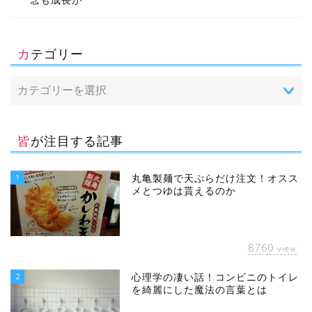
念も成長が
カテゴリー
皆が注目する記事
1
丸亀製麺で天ぷらだけ注文！オスス
メとつゆは貰えるのか
8760
view
2
心理学の凄い話！コンビニのトイレ
を綺麗にした魔法の言葉とは