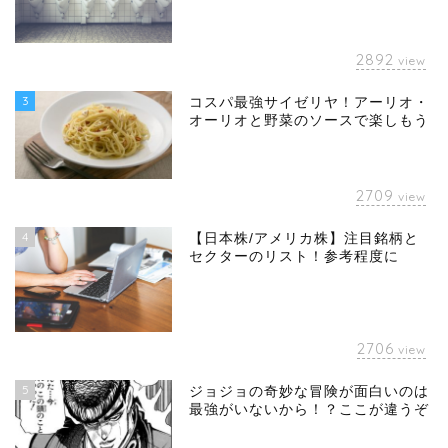
2892
view
3
コスパ最強サイゼリヤ！アーリオ・
オーリオと野菜のソースで楽しもう
2709
view
4
【日本株/アメリカ株】注目銘柄と
セクターのリスト！参考程度に
2706
view
5
ジョジョの奇妙な冒険が面白いのは
最強がいないから！？ここが違うぞ