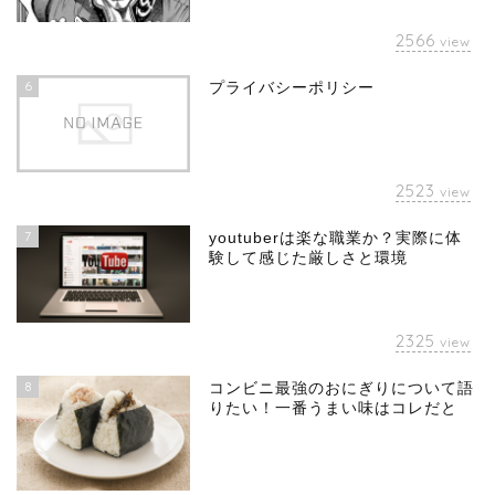
2566
view
6
プライバシーポリシー
2523
view
7
youtuberは楽な職業か？実際に体
験して感じた厳しさと環境
2325
view
8
コンビニ最強のおにぎりについて語
りたい！一番うまい味はコレだと