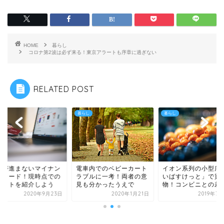
HOME
暮らし
コロナ第2波は必ず来る！東京アラートも序章に過ぎない
RELATED POST
し
暮らし
暮らし
及が進まないマイナン
イオン系列の小型店
電車内でのベビーカート
ーカード！現時点での
いばすけっと」で買
ラブルに一考！両者の意
リットを紹介しよう
物！コンビニとの差
見も分かったうえで
2020年9月23日
2019年7
2020年1月21日