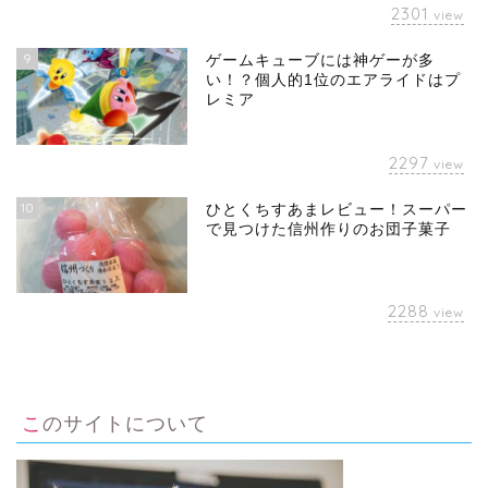
2301
view
9
ゲームキューブには神ゲーが多
い！？個人的1位のエアライドはプ
レミア
2297
view
10
ひとくちすあまレビュー！スーパー
で見つけた信州作りのお団子菓子
2288
view
このサイトについて