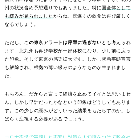
州の状況含め予想通りでもありました。特に
国全体として
も緩みが見られました
からね。夜遅くの飲食は再び厳しく
なるでしょう。
ただし、
この東京アラートは序章に過ぎない
とも考えられ
ます。北九州も再び学校が一部休校になり、少し前に戻っ
た印象。そして東京の感染拡大です。しかし緊急事態宣言
も解除され、根拠の薄い緩みのようなものが生まれまし
た。
もちろん、だからと言って経済を止めてイイとは思いませ
ん。しかし早計だったかなという印象はどうしてもありま
す。この少しの緩みがどういった結果をもたらすのか。し
ばらく注視する必要があるでしょう。
コロナ不況で実感した不安に対策を！知識をつけて脱会社