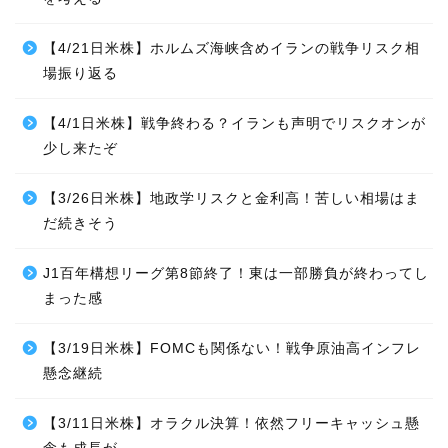
【4/21日米株】ホルムズ海峡含めイランの戦争リスク相
場振り返る
【4/1日米株】戦争終わる？イランも声明でリスクオンが
少し来たぞ
【3/26日米株】地政学リスクと金利高！苦しい相場はま
だ続きそう
J1百年構想リーグ第8節終了！東は一部勝負が終わってし
まった感
【3/19日米株】FOMCも関係ない！戦争原油高インフレ
懸念継続
【3/11日米株】オラクル決算！依然フリーキャッシュ懸