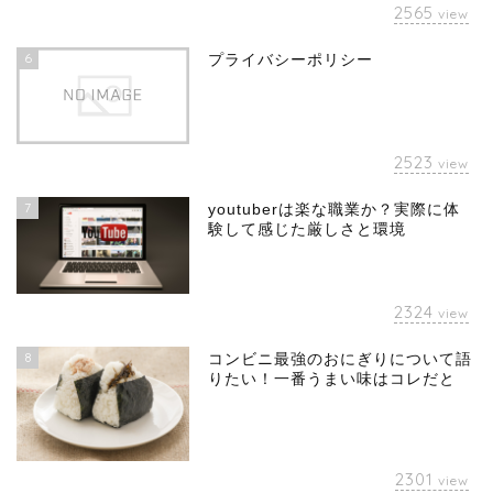
2565
view
6
プライバシーポリシー
2523
view
7
youtuberは楽な職業か？実際に体
験して感じた厳しさと環境
2324
view
8
コンビニ最強のおにぎりについて語
りたい！一番うまい味はコレだと
2301
view