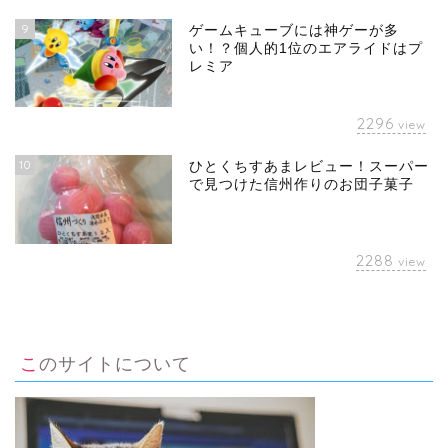
9
ゲームキューブには神ゲーが多
い！？個人的1位のエアライドはプ
レミア
2296
view
10
ひとくちすあまレビュー！スーパー
で見つけた信州作りのお団子菓子
2288
view
このサイトについて