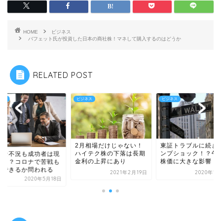
HOME
ビジネス
バフェット氏が投資した日本の商社株！マネして購入するのはどうか
RELATED POST
ネス
ビジネス
ビジネス
2月相場だけじゃない！
東証トラブルに続き
ハイテク株の下落は長期
ンプショック！？午
んな不況も成功者は現
金利の上昇にあり
株価に大きな影響
る！？コロナで苦戦も
化できるか問われる
2021年2月19日
2020年1
2020年5月18日