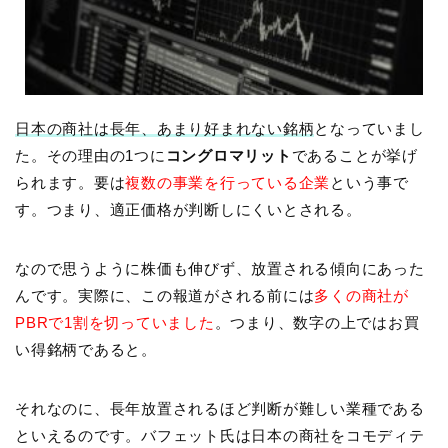
日本の商社は長年、あまり好まれない銘柄
となっていまし
た。その理由の1つに
コングロマリット
であることが挙げ
られます。要は
複数の事業を行っている企業
という事で
す。つまり、適正価格が判断しにくいとされる。
なので思うように株価も伸びず、放置される傾向にあった
んです。実際に、この報道がされる前には
多くの商社が
PBRで1割を切っていました
。つまり、数字の上ではお買
い得銘柄であると。
それなのに、長年放置されるほど判断が難しい業種である
といえるのです。バフェット氏は日本の商社をコモディテ