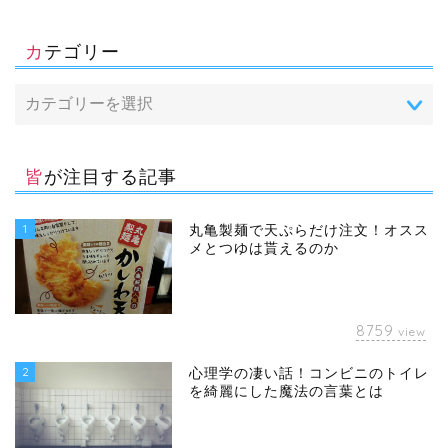
カテゴリー
皆が注目する記事
1
丸亀製麺で天ぷらだけ注文！オスス
メとつゆは貰えるのか
8759
view
2
心理学の凄い話！コンビニのトイレ
を綺麗にした魔法の言葉とは