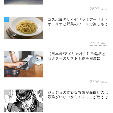
2892
view
3
コスパ最強サイゼリヤ！アーリオ・
オーリオと野菜のソースで楽しもう
2708
view
4
【日本株/アメリカ株】注目銘柄と
セクターのリスト！参考程度に
2706
view
5
ジョジョの奇妙な冒険が面白いのは
最強がいないから！？ここが違うぞ