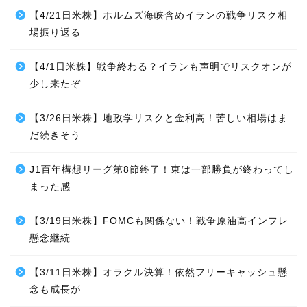
【4/21日米株】ホルムズ海峡含めイランの戦争リスク相
場振り返る
【4/1日米株】戦争終わる？イランも声明でリスクオンが
少し来たぞ
【3/26日米株】地政学リスクと金利高！苦しい相場はま
だ続きそう
J1百年構想リーグ第8節終了！東は一部勝負が終わってし
まった感
【3/19日米株】FOMCも関係ない！戦争原油高インフレ
懸念継続
【3/11日米株】オラクル決算！依然フリーキャッシュ懸
念も成長が