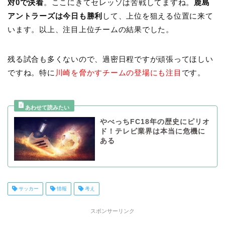
対0で決着
。ここにきてセレッソは苦戦してますね。
鹿島
アントラーズは今日も勝利
して、上位を狙える位置に来て
います。以上、注目上位チームの結果でした。
残る試合も多くないので、過密日程ですが頑張ってほしい
ですね。特に
川崎を脅かすチームの登場にも注目
です。
やべっちFC18年の歴史にピリオ
ド！テレビ業界は本当に危機に
ある
サッカー
情報
考え
スポンサーリンク