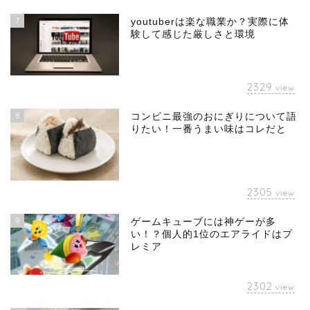
7
youtuberは楽な職業か？実際に体
験して感じた厳しさと環境
2329
view
8
コンビニ最強のおにぎりについて語
りたい！一番うまい味はコレだと
2305
view
9
ゲームキューブには神ゲーが多
い！？個人的1位のエアライドはプ
レミア
2302
view