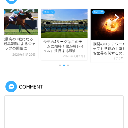
ーツ
スポーツ
スポーツ
世紀最高の1戦になる
今年のJリーグはこのチ
！3冠馬3頭によるジャ
激闘のロシアワール
ームに期待！僕が柏レイ
ンカップの開催に
ップも見納め！決勝
ソルに注目する理由
ち世界を制するのは
2020年11月20日
2020年7月27日
2018年7
COMMENT