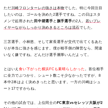
ただ
川崎フロンターレの強さは本物
でした。特に今回注目
したいのは、ゴールを決めた2選手ですね。この日はスタ
メンで起用された
田中碧選手
と
旗手選手
の2人。
若いプレ
イヤーながらしっかり決めきるところは流石
でした。
三苫選手、小林悠、そして家長選手が交代で出てくるあた
りが本当に強さを感じます。僕が相手側の陣営なら、間違
いなく嫌ですね。どんだけ選手層厚いんだよって。
とはいえ
食い下がった横浜FCも素晴らしかった
。首位相手
に全力でぶつかり、シュート数こそ少なかったですが、8
本中2本はよく決めきったと思います。一方の川崎はシュ
ート17ですからね。
その他の試合では、上位同士の
FC東京vsセレッソ大阪が2