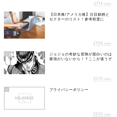
2714
view
4
【日本株/アメリカ株】注目銘柄と
セクターのリスト！参考程度に
2706
view
5
ジョジョの奇妙な冒険が面白いのは
最強がいないから！？ここが違うぞ
2570
view
6
プライバシーポリシー
2529
view