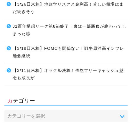
【3/26日米株】地政学リスクと金利高！苦しい相場はま
だ続きそう
J1百年構想リーグ第8節終了！東は一部勝負が終わってし
まった感
【3/19日米株】FOMCも関係ない！戦争原油高インフレ
懸念継続
【3/11日米株】オラクル決算！依然フリーキャッシュ懸
念も成長が
カテゴリー