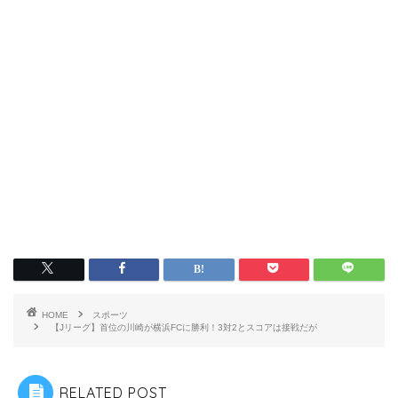
HOME
スポーツ
【Jリーグ】首位の川崎が横浜FCに勝利！3対2とスコアは接戦だが
RELATED POST