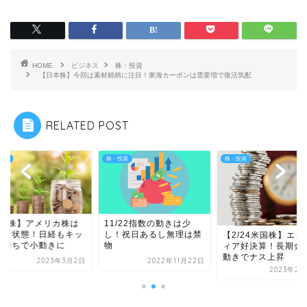
HOME
ビジネス
株・投資
【日本株】今回は素材銘柄に注目！東海カーボンは需要増で復活気配
RELATED POST
投資
株・投資
株・投資
3/1株】アメリカ株は
11/22指数の動きは少
るな状態！日経もキッ
し！祝日あるし無理は禁
【2/24米国株】エヌ
ケ待ちで小動きに
物
ィア好決算！長期金
動きでナス上昇
2023年3月2日
2022年11月22日
2023年2月