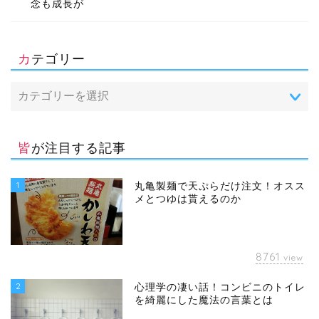
念も成長が
カテゴリー
皆が注目する記事
1
丸亀製麺で天ぷらだけ注文！オスス
メとつゆは貰えるのか
8761
view
2
心理学の凄い話！コンビニのトイレ
を綺麗にした魔法の言葉とは