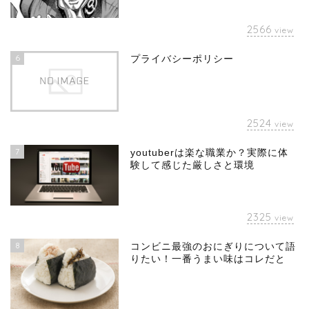
2566
view
6
プライバシーポリシー
2524
view
7
youtuberは楽な職業か？実際に体
験して感じた厳しさと環境
2325
view
8
コンビニ最強のおにぎりについて語
りたい！一番うまい味はコレだと