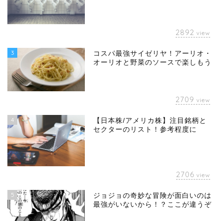
2892
view
3
コスパ最強サイゼリヤ！アーリオ・
オーリオと野菜のソースで楽しもう
2709
view
4
【日本株/アメリカ株】注目銘柄と
セクターのリスト！参考程度に
2706
view
5
ジョジョの奇妙な冒険が面白いのは
最強がいないから！？ここが違うぞ