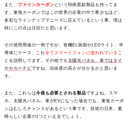
また、
ファインカーボン
という特殊黒鉛製品も持ってま
す。東海カーボンではこの世界の企業の中で希少なほど、
多彩なラインナップでニーズに応えているという事。僕は
特にこの点は注目だと思います。
その使用用途の一例ですが、有機EL画面やLEDライト、半
導体にケース。これ
全てスマートフォンに使われている
こ
とを説明してます。その他でも
太陽光パネル、車ではタイ
ヤやカーナビ
ですね、自由度の高さが分かるかと思いま
す。
また、これらは
今後も必要とされる製品
ですよね。スマ
ホ、太陽光パネル。車がEVになった場合でも、東海カーボ
ンはむしろチャンスがあるという事です。技術の日本、素
晴らしい企業の1つといえるでしょう。