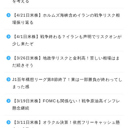
を考える
【4/21日米株】ホルムズ海峡含めイランの戦争リスク相
場振り返る
【4/1日米株】戦争終わる？イランも声明でリスクオンが
少し来たぞ
【3/26日米株】地政学リスクと金利高！苦しい相場はま
だ続きそう
J1百年構想リーグ第8節終了！東は一部勝負が終わってし
まった感
【3/19日米株】FOMCも関係ない！戦争原油高インフレ
懸念継続
【3/11日米株】オラクル決算！依然フリーキャッシュ懸