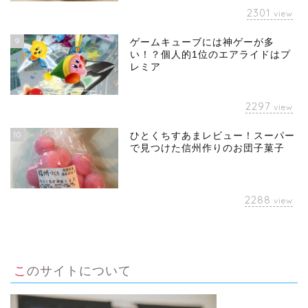
2301
view
9
ゲームキューブには神ゲーが多
い！？個人的1位のエアライドはプ
レミア
2297
view
10
ひとくちすあまレビュー！スーパー
で見つけた信州作りのお団子菓子
2288
view
このサイトについて