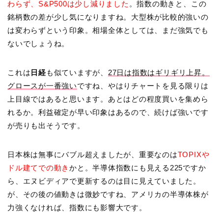
わらず、S&P500は少し減りました
。指数の動きと、この
銘柄数の差が少し気になりますね。大型株が比較的強いの
は変わらずという印象。相場全体としては、まだ強気でも
ないでしょうね。
これは
日経
も似ていますが、
27日は指数はギリギリ上昇。
グロースが一番強い
ですね、やはりチャートを見る限りは
上目線ではあると思います。あとはどの程度買いを集めら
れるか。利益確定が早い印象はあるので、続けば強いです
が売りも出そうです。
日本株は無事にバブル超えましたが、重要なのは
TOPIXや
ドル建てでの動き
かと。半導体指数にも見える225ですか
ら、エヌビディアで更新するのは目に見えていました。
が、その後の値動きは微妙ですね、アメリカの半導体株が
力強くなければ、指数にも影響大です。