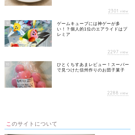
2301
view
9
ゲームキューブには神ゲーが多
い！？個人的1位のエアライドはプ
レミア
2297
view
10
ひとくちすあまレビュー！スーパー
で見つけた信州作りのお団子菓子
2288
view
このサイトについて