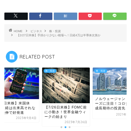
HOME
ビジネス
株・投資
【2/27日米株】手掛かり少ない相場へ！日経4万は半導体次第か
RELATED POST
投資
株・投資
株・投資
ノルウェージャン・
9/4日米株】米国休
ーズに注目！コロナ
【7/26日米株】FOMC前
！日経は出来高それな
成長期待の投資先
に小動き！世界金融ウィ
も続伸で好発進
2021年8
ークの始まり
2023年9月4日
2023年7月26日