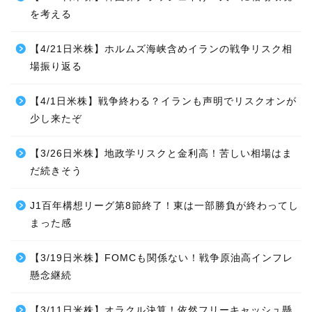
を考える
【4/21日米株】ホルムズ海峡含めイランの戦争リスク相
場振り返る
【4/1日米株】戦争終わる？イランも声明でリスクオンが
少し来たぞ
【3/26日米株】地政学リスクと金利高！苦しい相場はま
だ続きそう
J1百年構想リーグ第8節終了！東は一部勝負が終わってし
まった感
【3/19日米株】FOMCも関係ない！戦争原油高インフレ
懸念継続
【3/11日米株】オラクル決算！依然フリーキャッシュ懸