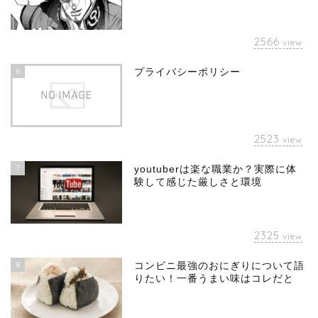
2566
view
6
プライバシーポリシー
2523
view
7
youtuberは楽な職業か？実際に体
験して感じた厳しさと環境
2325
view
8
コンビニ最強のおにぎりについて語
りたい！一番うまい味はコレだと