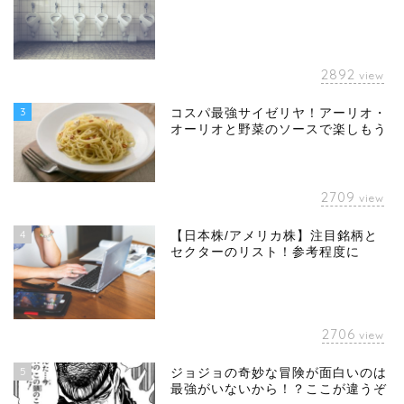
2892
view
3
コスパ最強サイゼリヤ！アーリオ・
オーリオと野菜のソースで楽しもう
2709
view
4
【日本株/アメリカ株】注目銘柄と
セクターのリスト！参考程度に
2706
view
5
ジョジョの奇妙な冒険が面白いのは
最強がいないから！？ここが違うぞ