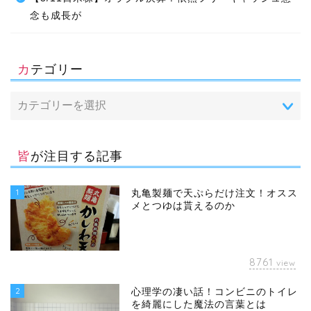
念も成長が
カテゴリー
皆が注目する記事
1
丸亀製麺で天ぷらだけ注文！オスス
メとつゆは貰えるのか
8761
view
2
心理学の凄い話！コンビニのトイレ
を綺麗にした魔法の言葉とは