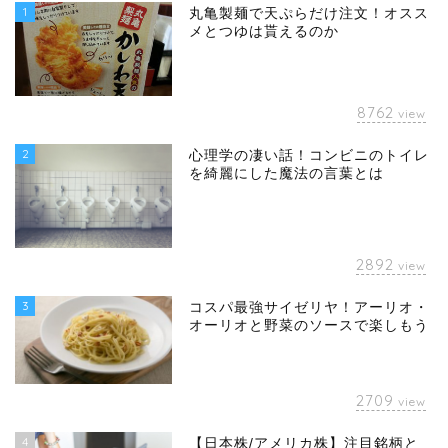
1
丸亀製麺で天ぷらだけ注文！オスス
メとつゆは貰えるのか
8762
view
2
心理学の凄い話！コンビニのトイレ
を綺麗にした魔法の言葉とは
2892
view
3
コスパ最強サイゼリヤ！アーリオ・
オーリオと野菜のソースで楽しもう
2709
view
4
【日本株/アメリカ株】注目銘柄と