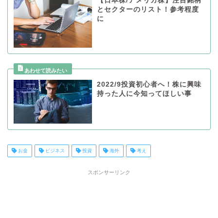
【日本株/アメリカ株】注目銘柄
とセクターのリスト！参考程度
に
2022/9投資初心者へ！株に興味
持った人に今知ってほしい事
お金
ビジネス
投資
海外
考え
スポンサーリンク