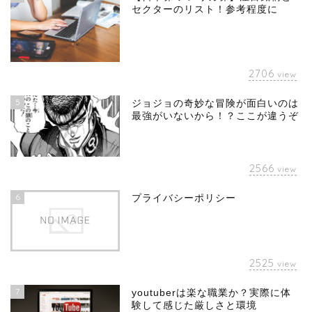
セクターのリスト！参考程度に
2706
view
5
ジョジョの奇妙な冒険が面白いのは
最強がいないから！？ここが違うぞ
2566
view
6
プライバシーポリシー
2525
view
7
youtuberは楽な職業か？実際に体
験して感じた厳しさと環境