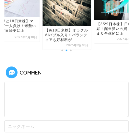
/17と18日米株】マ
【3/29日本株】日経
ーズ一人負け！米勢い
昇！配当狙いの買い
【9/10日米株】オラクル
えて日経更に上
まり全体的に上
AIバブル入り！パランテ
2023年5月18日
2023年3月
ィアも好材料が
2025年9月10日
COMMENT