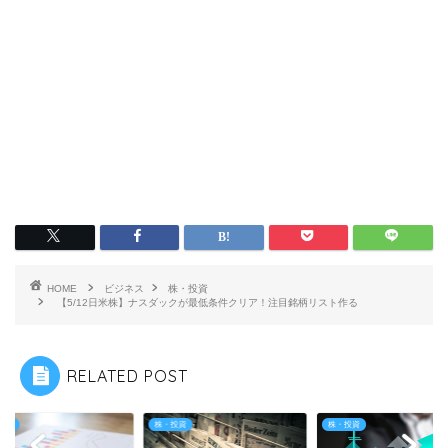
HOME
ビジネス
株・投資
【5/12日米株】ナスダックが最低条件クリア！注目銘柄リスト作る
RELATED POST
投資
株・投資
株・投資