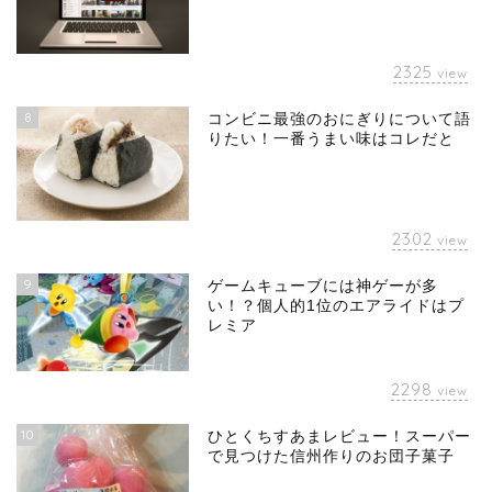
2325
view
8
コンビニ最強のおにぎりについて語
りたい！一番うまい味はコレだと
2302
view
9
ゲームキューブには神ゲーが多
い！？個人的1位のエアライドはプ
レミア
2298
view
10
ひとくちすあまレビュー！スーパー
で見つけた信州作りのお団子菓子