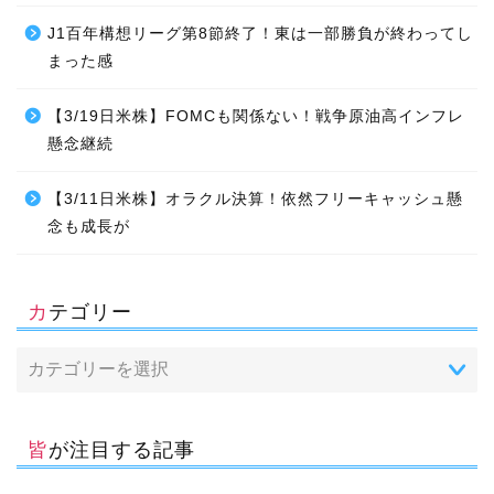
J1百年構想リーグ第8節終了！東は一部勝負が終わってし
まった感
【3/19日米株】FOMCも関係ない！戦争原油高インフレ
懸念継続
【3/11日米株】オラクル決算！依然フリーキャッシュ懸
念も成長が
カテゴリー
皆が注目する記事