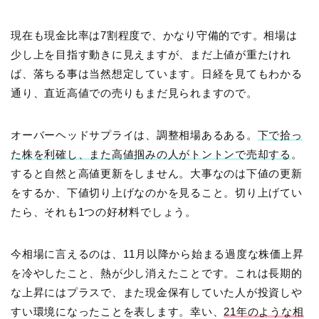
現在も現金比率は7割程度で、かなり守備的です。相場は
少し上を目指す動きに見えますが、まだ上値が重たけれ
ば、落ちる事は当然想定しています。日経を見てもわかる
通り、直近高値での売りもまだ見られますので。
オーバーヘッドサプライは、調整相場あるある。
下で拾っ
た株を利確し、また高値掴みの人がトントンで売却する
。
すると自然と高値更新をしません。大事なのは下値の更新
をするか、下値切り上げなのかを見ること。切り上げてい
たら、それも1つの好材料でしょう。
今相場に言えるのは、11月以降から始まる過度な株価上昇
を冷やしたこと、熱が少し消えたことです。これは長期的
な上昇にはプラスで、また現金保有していた人が投資しや
すい環境になったことを表します。幸い、
21年のような相