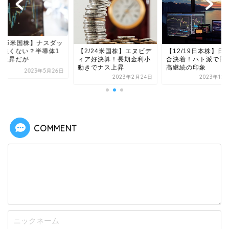
5/25米国株】ナスダッ
は強くない？半導体1
【2/24米国株】エヌビデ
【12/19日本株】日
の上昇だが
ィア好決算！長期金利小
合決着！ハト派で円
動きでナス上昇
高継続の印象
2023年5月26日
2023年2月24日
2023年12
COMMENT