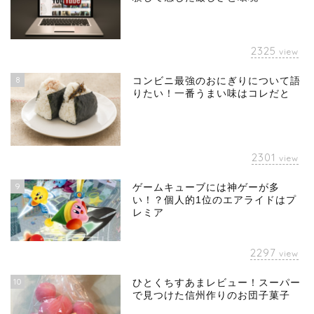
2325
view
8
コンビニ最強のおにぎりについて語
りたい！一番うまい味はコレだと
2301
view
9
ゲームキューブには神ゲーが多
い！？個人的1位のエアライドはプ
レミア
2297
view
10
ひとくちすあまレビュー！スーパー
で見つけた信州作りのお団子菓子