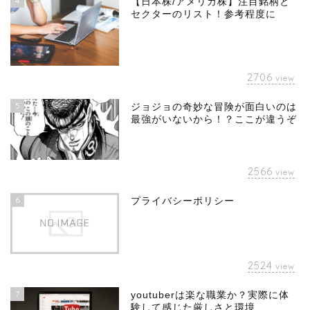
4
【日本株/アメリカ株】注目銘柄と
セクターのリスト！参考程度に
2706
view
5
ジョジョの奇妙な冒険が面白いのは
最強がいないから！？ここが違うぞ
2566
view
6
プライバシーポリシー
2524
view
7
youtuberは楽な職業か？実際に体
験して感じた厳しさと環境