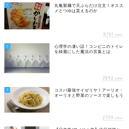
1
丸亀製麺で天ぷらだけ注文！オスス
メとつゆは貰えるのか
8761
view
2
心理学の凄い話！コンビニのトイレ
を綺麗にした魔法の言葉とは
2892
view
3
コスパ最強サイゼリヤ！アーリオ・
オーリオと野菜のソースで楽しもう
2709
view