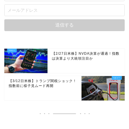
【2/27日米株】NVDA決算が通過！指数
は決算より大統領注目か
【3/12日米株】トランプ関税ショック！
指数前に様子見ムード再開