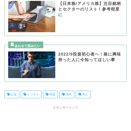
【日本株/アメリカ株】注目銘柄
とセクターのリスト！参考程度
に
2022/9投資初心者へ！株に興味
持った人に今知ってほしい事
お金
ビジネス
投資
海外
考え
スポンサーリンク