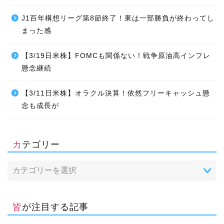
J1百年構想リーグ第8節終了！東は一部勝負が終わってし
まった感
【3/19日米株】FOMCも関係ない！戦争原油高インフレ
懸念継続
【3/11日米株】オラクル決算！依然フリーキャッシュ懸
念も成長が
カテゴリー
皆が注目する記事