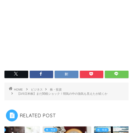
HOME
ビジネス
株・投資
【3/5日米株】まだ関税ショック！弱気の中の強気も見えたが続くか
RELATED POST
投資
株・投資
株・投資