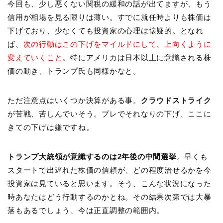
今回も、少し悪くない関税の緩和の話が出てますが、もう
信用が相場を見る限りは薄い。すでに就任時よりも株価は
下げており、少なくても投資家の心理は懐疑的。となれ
ば、
次の行動はこの下げをマイルドにして、上向くように
変えていくこと
。特にアメリカは日本以上に意識される株
価の動き、トランプ氏も同様かなと。
ただ注意点はいくつか決算がある事。
クラウドストライク
が苦戦、苦しんでいそう。プレでそれなりの下げ、ここに
きての下げは嫌ですね。
トランプ大統領が意識するのは2年後の中間選挙
。早くも
スタートで出遅れた株価の信頼が、どの程度治せるかを今
投資家は見ていると思います。そう、こんな状況になった
時あなたはどう行動するのかとね。その結果次第では大暴
落もあるでしょう、今は正直調整の範囲内。