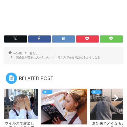
HOME
暮らし
英会話が苦手な人へ2つのコツ！考え方でかなり話せるようになる
RELATED POST
らし
暮らし
暮らし
コロナウイルスで
夏到来でどうなるコロナ