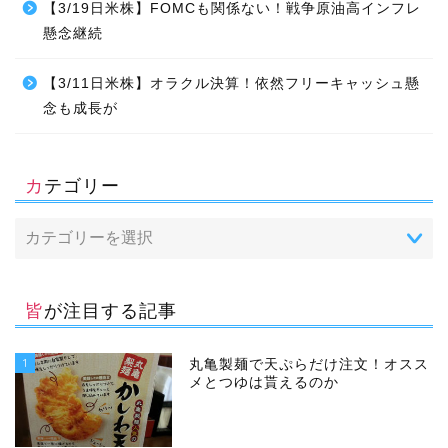
【3/19日米株】FOMCも関係ない！戦争原油高インフレ
懸念継続
【3/11日米株】オラクル決算！依然フリーキャッシュ懸
念も成長が
カテゴリー
皆が注目する記事
1
丸亀製麺で天ぷらだけ注文！オスス
メとつゆは貰えるのか