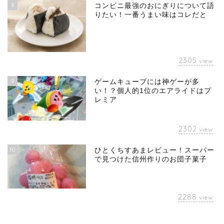
8
コンビニ最強のおにぎりについて語
りたい！一番うまい味はコレだと
2305
view
9
ゲームキューブには神ゲーが多
い！？個人的1位のエアライドはプ
レミア
2302
view
10
ひとくちすあまレビュー！スーパー
で見つけた信州作りのお団子菓子
2288
view