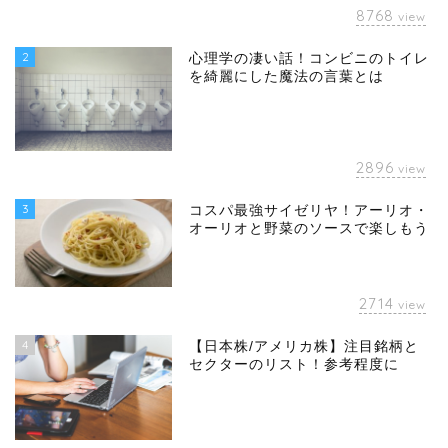
8768
view
2
心理学の凄い話！コンビニのトイレ
を綺麗にした魔法の言葉とは
2896
view
3
コスパ最強サイゼリヤ！アーリオ・
オーリオと野菜のソースで楽しもう
2714
view
4
【日本株/アメリカ株】注目銘柄と
セクターのリスト！参考程度に