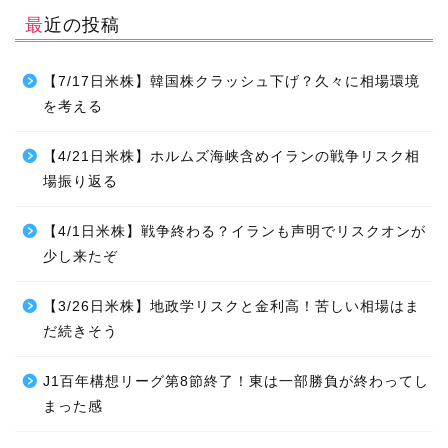
最近の投稿
【7/17日米株】韓国株クラッシュ下げ？久々に相場環境
を考える
【4/21日米株】ホルムズ海峡含めイランの戦争リスク相
場振り返る
【4/1日米株】戦争終わる？イランも声明でリスクオンが
少し来たぞ
【3/26日米株】地政学リスクと金利高！苦しい相場はま
だ続きそう
J1百年構想リーグ第8節終了！東は一部勝負が終わってし
まった感