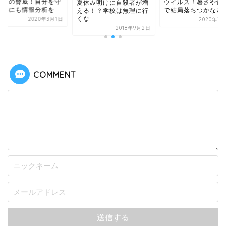
たデマの脅威！自
ウイルス！暑さや紫外線
休み明けに自殺者が増
るためにも情報分
で結局落ちつかないか
る！？学校は無理に行
な
2020
2020年7月24日
2018年9月2日
COMMENT