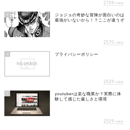
2706
view
5
ジョジョの奇妙な冒険が面白いのは
最強がいないから！？ここが違うぞ
2570
view
6
プライバシーポリシー
2529
view
7
youtuberは楽な職業か？実際に体
験して感じた厳しさと環境
2329
view