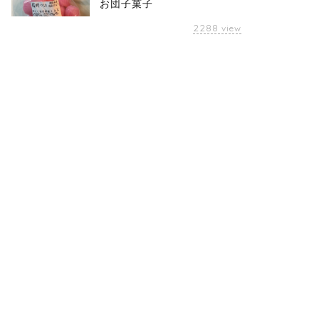
お団子菓子
2288
view