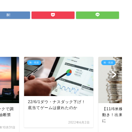
株・投資
株
ダウ・ナスダック下げ！
ムは疲れたのか
【11/6米株】全体的に控えめな
【
動き！出来高少なく様子見の1日
整
に
物
2022年6月2日
2023年11月7日