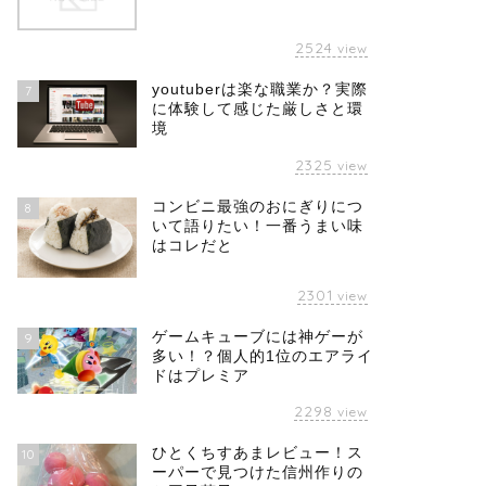
2524
view
youtuberは楽な職業か？実際
7
に体験して感じた厳しさと環
境
2325
view
コンビニ最強のおにぎりにつ
8
いて語りたい！一番うまい味
はコレだと
2301
view
ゲームキューブには神ゲーが
9
多い！？個人的1位のエアライ
ドはプレミア
2298
view
ひとくちすあまレビュー！ス
10
ーパーで見つけた信州作りの