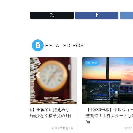
RELATED POST
株・投資
株・投資
22/6/1
底当てゲー
的に控えめな
【10/30米株】中銀ウィークで調
様子見の1日
整期待！上昇スタートも油断禁
物
2023年11月7日
2023年10月31日