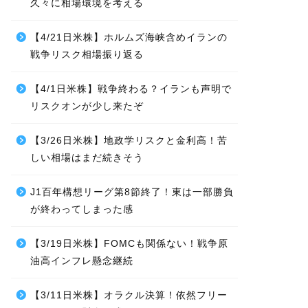
久々に相場環境を考える
【4/21日米株】ホルムズ海峡含めイランの
戦争リスク相場振り返る
【4/1日米株】戦争終わる？イランも声明で
リスクオンが少し来たぞ
【3/26日米株】地政学リスクと金利高！苦
しい相場はまだ続きそう
J1百年構想リーグ第8節終了！東は一部勝負
が終わってしまった感
【3/19日米株】FOMCも関係ない！戦争原
油高インフレ懸念継続
【3/11日米株】オラクル決算！依然フリー