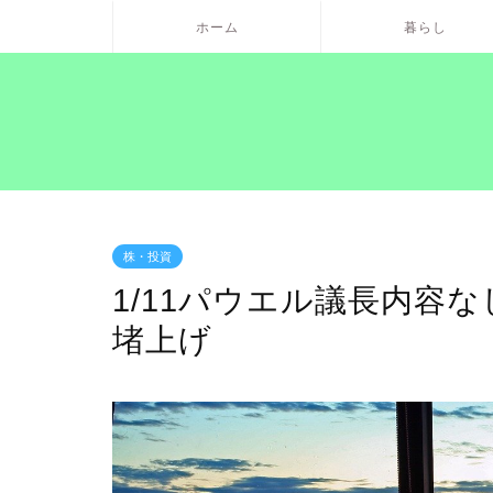
ホーム
暮らし
株・投資
1/11パウエル議長内容
堵上げ