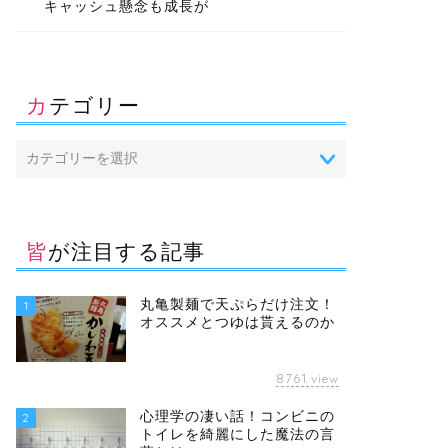
キャッシュ懸念も成長が
カテゴリー
皆が注目する記事
丸亀製麺で天ぷらだけ注文！
1
オススメとつゆは貰えるのか
8761
view
心理学の凄い話！コンビニの
2
トイレを綺麗にした魔法の言