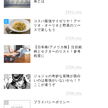
葉とは
2892
view
コスパ最強サイゼリヤ！アー
3
リオ・オーリオと野菜のソー
スで楽しもう
2709
view
【日本株/アメリカ株】注目銘
4
柄とセクターのリスト！参考
程度に
2706
view
ジョジョの奇妙な冒険が面白
5
いのは最強がいないから！？
ここが違うぞ
2566
view
プライバシーポリシー
6