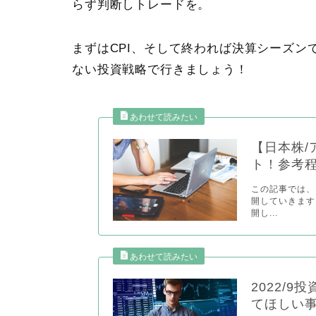
らず判断しトレードを。
まずはCPI、そして終われば
決算シーズン
ない投資戦略で行きましょう！
【日本株/
ト！参考
この記事では、
開していきます
開し...
2022/
てほしい