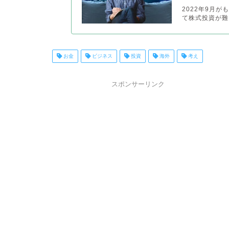
2022年9月
て株式投資が難
お金
ビジネス
投資
海外
考え
スポンサーリンク