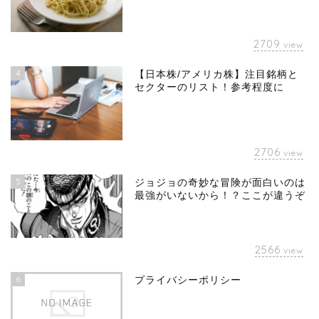
2709
view
4
【日本株/アメリカ株】注目銘柄と
セクターのリスト！参考程度に
2706
view
5
ジョジョの奇妙な冒険が面白いのは
最強がいないから！？ここが違うぞ
2566
view
6
プライバシーポリシー