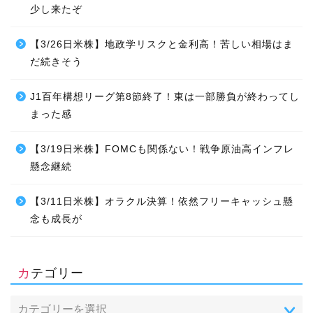
少し来たぞ
【3/26日米株】地政学リスクと金利高！苦しい相場はま
だ続きそう
J1百年構想リーグ第8節終了！東は一部勝負が終わってし
まった感
【3/19日米株】FOMCも関係ない！戦争原油高インフレ
懸念継続
【3/11日米株】オラクル決算！依然フリーキャッシュ懸
念も成長が
カテゴリー