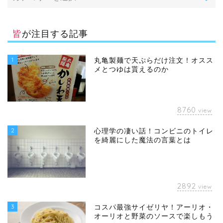
皆が注目する記事
1
丸亀製麺で天ぷらだけ注文！オスス
メとつゆは貰えるのか
8760
view
2
心理学の凄い話！コンビニのトイレ
を綺麗にした魔法の言葉とは
2892
view
3
コスパ最強サイゼリヤ！アーリオ・
オーリオと野菜のソースで楽しもう