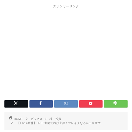
スポンサーリンク
HOME
ビジネス
株・投資
【11/14米株】CPI下方向で株は上昇！ブレイクなるか出来高増