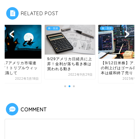
RELATED POST
投資
株・投資
株・投資
9/29アメリカ日経共に上
/3/17アメリカ市場連
【9/12日米株】アメ
昇！金利が落ち着き株は
上げ！トリプルウィッ
の利上げはゴール前
買われる動き
は意識して
本は緩和終了売り
2022年9月29日
2022年3月18日
2023年9
COMMENT