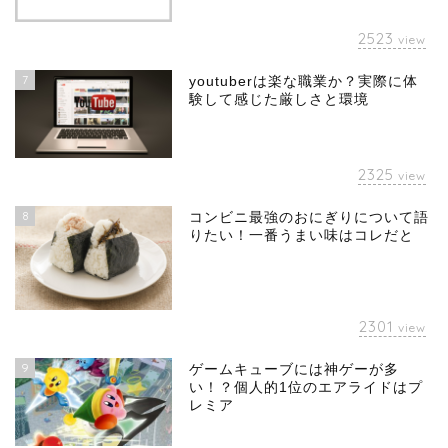
2523
view
7
youtuberは楽な職業か？実際に体
験して感じた厳しさと環境
2325
view
8
コンビニ最強のおにぎりについて語
りたい！一番うまい味はコレだと
2301
view
9
ゲームキューブには神ゲーが多
い！？個人的1位のエアライドはプ
レミア