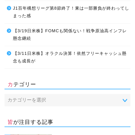
J1百年構想リーグ第8節終了！東は一部勝負が終わってし
まった感
【3/19日米株】FOMCも関係ない！戦争原油高インフレ
懸念継続
【3/11日米株】オラクル決算！依然フリーキャッシュ懸
念も成長が
カテゴリー
皆が注目する記事