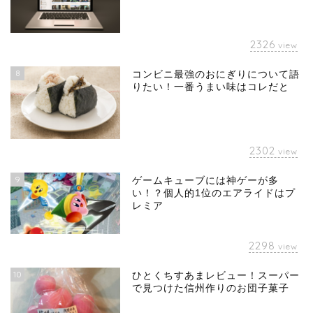
2326
view
8
コンビニ最強のおにぎりについて語
りたい！一番うまい味はコレだと
2302
view
9
ゲームキューブには神ゲーが多
い！？個人的1位のエアライドはプ
レミア
2298
view
10
ひとくちすあまレビュー！スーパー
で見つけた信州作りのお団子菓子