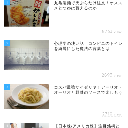
1
丸亀製麺で天ぷらだけ注文！オスス
メとつゆは貰えるのか
8763
view
2
心理学の凄い話！コンビニのトイレ
を綺麗にした魔法の言葉とは
2893
view
3
コスパ最強サイゼリヤ！アーリオ・
オーリオと野菜のソースで楽しもう
2710
view
4
【日本株/アメリカ株】注目銘柄と