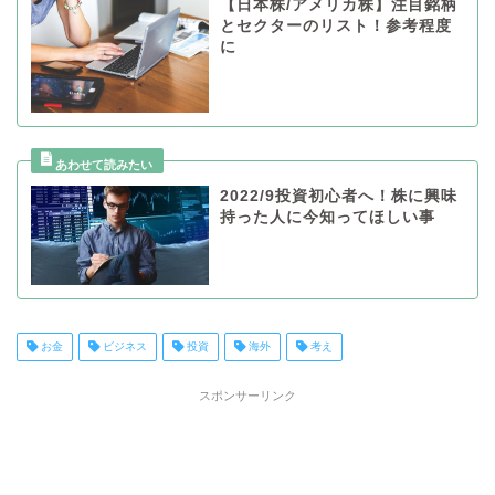
【日本株/アメリカ株】注目銘柄
とセクターのリスト！参考程度
に
2022/9投資初心者へ！株に興味
持った人に今知ってほしい事
お金
ビジネス
投資
海外
考え
スポンサーリンク