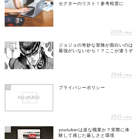
セクターのリスト！参考程度に
2706
view
5
ジョジョの奇妙な冒険が面白いのは
最強がいないから！？ここが違うぞ
2566
view
6
プライバシーポリシー
2525
view
7
youtuberは楽な職業か？実際に体
験して感じた厳しさと環境