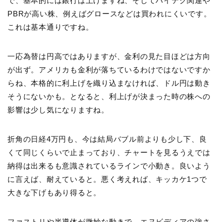
で、基本的には銀行は上げますね、そしてハイテク関連や
PBRが高い株、例えばグロースなどは買われにくいです。
これは基本通りですね。
一応為替は円高ではありますが、金利の見た目ほどは方向
が出ず。アメリカも金利が落ちているわけではないですか
らね、本格的に利上げを織り込まなければ、ドル円は動き
そうにないかも。となると、利上げが決まった時の株への
影響は少し気になりますね。
折角の日経4万円も、今は結局バブル前よりも少し下、良
くて同じくらいで止まっており、チャートを見るうえでは
納得は出来るも意識されているラインで小動き。良いよう
に言えば、耐えていると。悪く考えれば、キッカケ1つで
大きな下げもあり得ると。
ファストリや半導体が微妙な動き
で、エヌビディアの強さ