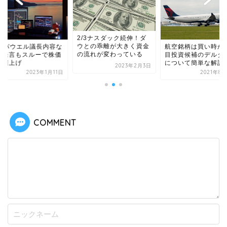
2/3ナスダック続伸！ダ
ウとの乖離が大きく資金
/11パウエル議長内容な
航空銘柄は買い時か
の流れが変わっている
！発言もスルーで株価
目投資候補のデルタ
安堵上げ
について簡単な解説
2023年2月3日
2023年1月11日
2021年8
COMMENT