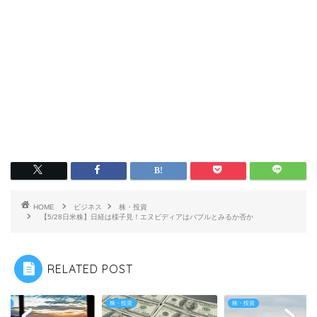
HOME
ビジネス
株・投資
【5/28日米株】日経は様子見！エヌビディアはバブルとみるか否か
RELATED POST
投資
株・投資
株・投資